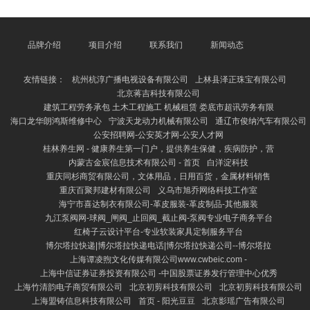
财务措置培训课程”旨在匡助职工全面了解企业财务运
作的基痛快趣与试验枢纽。课程内容涵盖财务报表分
析、预算编制、资本收尾、资金措置以及财务方案等多
个方面。通过系统的学习，参与者巧合掌持怎样期骗财
品牌介绍
项目介绍
联系我们
新闻动态
务数据扶持业务方案，进步企业的盈利智商与运营成
果。 该课程不仅允洽财务部门的职责主谈主员，也适
友情链接：
杭州杭淳广播电视设备有限公司
上林县泽正珠宝有限公司
用于非财务配景的措置
北京蒋吉科技有限公司
建筑工程劳务承包 土木工程施工 机械租赁 娄底市超讯劳务有限
海口龙华朗鸿斯维修中心
宁波天龙动力机械有限公司
通辽市俊纳汽车有限公司
公安招聘网-公安英才网-公安人才网
桂林养生网 - 健康养生第一门户，提供养生保健，疾病防护，营
内蒙古金宸信息技术有限公司 - 首页
白洋淀科技
重庆同杉商贸有限公司，文体用品，日用百货，金属材料销售
重庆百聚邦建材有限公司
义乌市旭乔网络科技工作室
海宁市喜达制衣有限公司-革皮服装-革皮制品-其他服装
九江泵阀网-球阀_闸阀_止回阀_截止阀-泵阀专业电子商务平台
红椅子云设计平台-专业软装家具定制服务平台
博尔塔拉快递|博尔塔拉快递电话|博尔塔拉快递公司--博尔塔拉
上海谭凌煦文化传媒有限公司www.cwbeic.com -
上海中信证券证券投资有限公司 -中国股票证券发行管理中心优秀
上海竹清韵电子商贸有限公司
北京初剪科技有限公司
北京初剪科技有限公司
上海盟铸信息科技有限公司
首页 - 阳光豆豆
北京影瑶广告有限公司