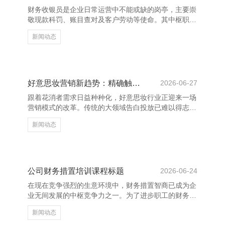
算，如推选有关产物、提供专属优惠或会员福利等。
财务收银员是企业日常运营中不能或缺的岗亭，主要崇
二次营销的应用畛域普通，涵盖电商、零卖、金融、教
敬现款科罚、账目查对及客户劳动等使命。其中枢职责
育等多个行业。举例
包括：准确收付客户款项，确保账款明晰无误；逐日进
新闻动态
行账目查对，实时上交现款并登记入账；爱戴收银配置
的平方运转，确保系统数据安全。 此外，财务收银员
还需具备雅致的换取才略，鄙俗妥善处理客户投诉与商
议，普及客户惬意度。在使命中，需严格恪守公司财务
轨制和规划法律规章，确保资金安全，珍重财务粗疏。
好意思妆营销新趋势：精确触达与高效转化
2026-06-27
同期，财务收银员应具备一定的财务基础常识，鄙俗协
跟着花消者需求日益种种化，好意思妆行业正迎来一场
助完成月末盘货、报表整理等任务。跟着信息化发展，
营销模式的改革。传统的大领域告白投放已难以得志当
熟识操作财务软件
下花消者的个性化需求，精确触达与高效转化为新的营
新闻动态
销中枢。 当先，大数据和东谈主工智能时间的行使，
使品牌偶然更准确地分析用户行径，终了个性化推选。
通过用户画像、购买历史和大意互动数据，品牌不错针
对不同东谈主群制定各异化的营销政策，升迁告白转化
率。 其次，执行营销成为环节。短视频、直播带货和
公司财务措置培训课程标题
2026-06-24
KOL（环节宗旨首领）互助等花式，让品牌偶然以更当
在现在竞争强烈的生意环境中，财务措置智商已成为企
然的花式与花消者诞生关系。简直的家具体验共享，增
业无间发展的中枢竞争力之一。为了进步职工的财务素
强了用户的信任感
质北京影瑶广告有限公司，增强企业的措置成果，越来
新闻动态
越多的公司启动可爱财务措置培训课程的修复。 “公司